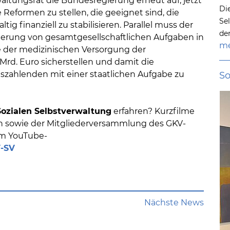
altungsrat die Bundesregierung erneut auf, jetzt
Di
Reformen zu stellen, die geeignet sind, die
Se
g finanziell zu stabilisieren. Parallel muss der
de
erung von gesamtgesellschaftlichen Aufgaben in
me
e der medizinischen Versorgung der
rd. Euro sicherstellen und damit die
szahlenden mit einer staatlichen Aufgabe zu
So
 Sozialen Selbstverwaltung
erfahren? Kurzfilme
en sowie der Mitgliederversammlung des GKV-
em YouTube-
-SV
Nächste News