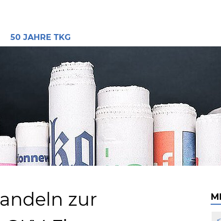
E
50 JAHRE TKG
andeln zur
M