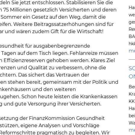
deln Sie jetzt entschlossen. Stabilisieren Sie die
Ha
n 75 Millionen gesetzlich Versicherten und deren
we
 Sommer ein Gesetz auf den Weg, damit die
ge
fen. Weitere Beitragssatzerhöhungen sind für
Re
r und wären zudem Gift für die Wirtschaft!
BA
hk
Gesundheit für ausgabenbegrenzende
me
gen auf dem Tisch liegen. Fehlanreize müssen
Effizienzreserven gehoben werden. Klares Ziel
enzen und Qualität zu verbessern, ohne die
S
chtern. Das sichert das Vertrauen der
O
sen stehen bereit, gemeinsam mit der Politik und
Be
rankenhäusern und den weiteren
Kr
ugehen. Schon heute leisten die Krankenkassen
KK
ng und gute Versorgung ihrer Versicherten.
Ha
be
nsetzung der FinanzKommission Gesundheit
Wa
rstützen, eigene Analysen und Vorschläge
me
eformschritte pragmatisch zu begleiten. Wir