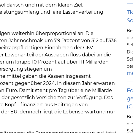
olidarisch und mit dem klaren Ziel,
 Leistungsumfang und faire Lastenverteilung
TK
So
Be
igen weiterhin überproportional an. Die
di
ten Jahr nochmals um 7,9 Prozent von 312 auf 336
Se
 beitragspflichtigen Einnahmen der GKV-
Di
er Löwenanteil der Ausgaben floss dabei an die
Se
r um knapp 10 Prozent auf über 111 Milliarden
de
Versorgung stiegen um
me
Arzneimittel gaben die Kassen insgesamt
 Prozent gegenüber 2024. In diesem Jahr erwarten
Fo
n Euro. Damit steht pro Tag über eine Milliarde
 der gesetzlich Versicherten zur Verfügung. Das
ge
 Kopf – finanziert aus Beiträgen von
(
n der EU, dennoch liegt die Lebenserwartung nur
Be
di
Se