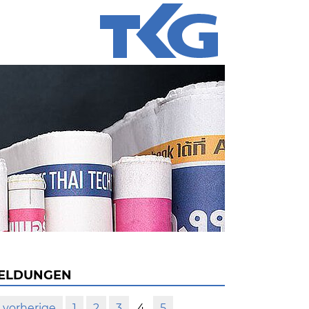
ELDUNGEN
vorherige
1
2
3
4
5