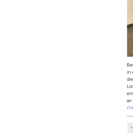
Be
in
di
Li
ei
an
me