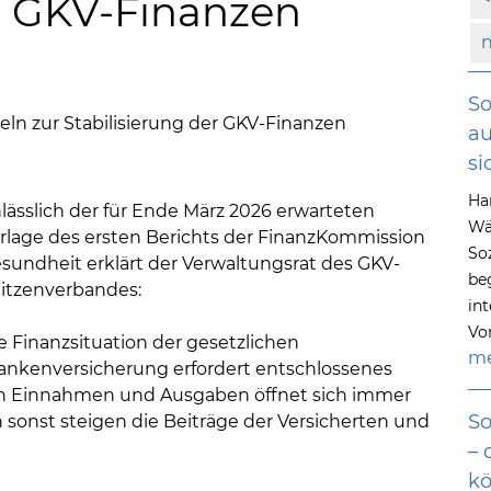
er GKV-Finanzen
So
eln zur Stabilisierung der GKV-Finanzen
au
si
Ha
lässlich der für Ende März 2026 erwarteten
Wä
rlage des ersten Berichts der FinanzKommission
So
sundheit erklärt der Verwaltungsrat des GKV-
be
itzenverbandes:
in
Vo
e Finanzsituation der gesetzlichen
me
ankenversicherung erfordert entschlossenes
hen Einnahmen und Ausgaben öffnet sich immer
So
n sonst steigen die Beiträge der Versicherten und
– 
kö