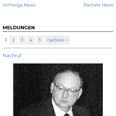
Vorherige News
Nächste News
MELDUNGEN
1
2
3
4
5
nächste
Nachruf