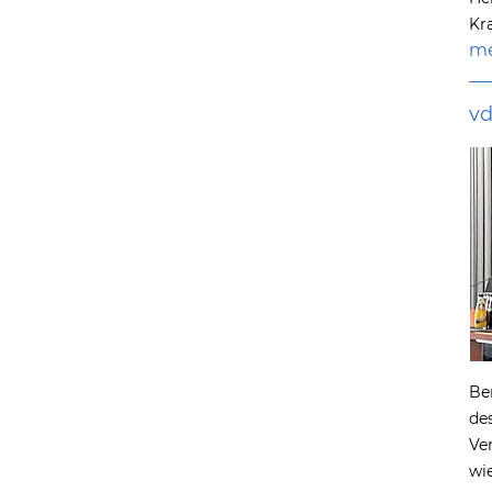
Kr
me
vd
Be
de
Ve
wi