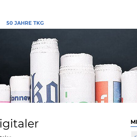
E
50 JAHRE TKG
igitaler
M