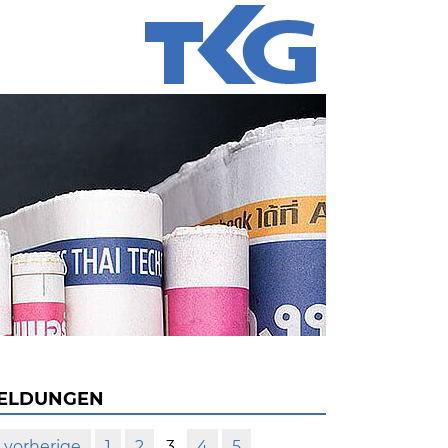
ELDUNGEN
vorherige
1
2
3
4
5