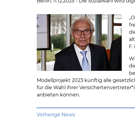
Berlin, 11.12.2025 - Die Sozialwahl wird digi
„O
fr
di
al
F.
Wi
di
be
Modellprojekt 2023 künftig alle gesetzl
für die Wahl ihrer Versichertenvertrete
anbieten können.
Vorherige News