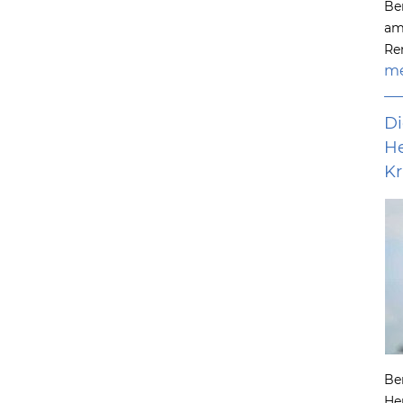
Be
am
Re
me
Di
He
K
Ber
He