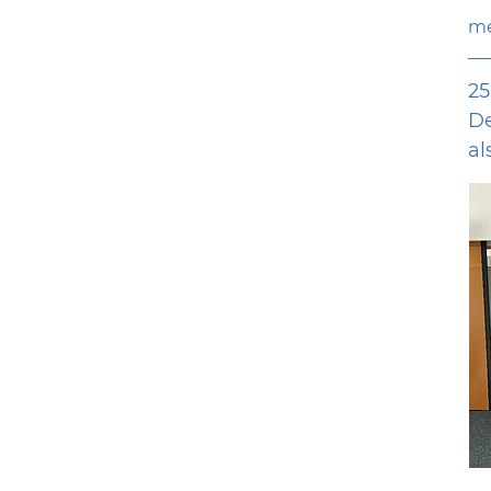
me
25
D
al