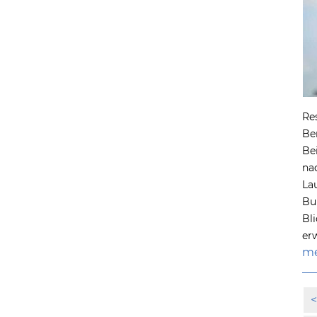
Re
Ber
Be
na
La
Bu
Bl
er
me