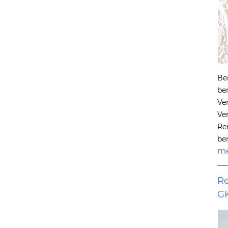
Be
be
Ve
Ve
Re
be
me
Re
G