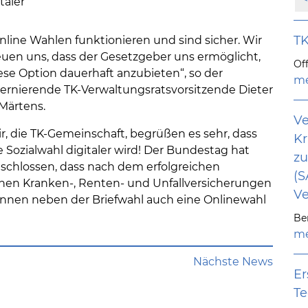
taler
TK
nline Wahlen funktionieren und sind sicher. Wir
euen uns, dass der Gesetzgeber uns ermöglicht,
Of
ese Option dauerhaft anzubieten“, so der
me
ternierende TK-Verwaltungsratsvorsitzende Dieter
 Märtens.
Ve
r, die TK-Gemeinschaft, begrüßen es sehr, dass
K
e Sozialwahl digitaler wird! Der Bundestag hat
zu
schlossen, dass nach dem erfolgreichen
(S
ichen Kranken-, Renten- und Unfallversicherungen
Ve
r*innen neben der Briefwahl auch eine Onlinewahl
Ber
me
Nächste News
Er
Te