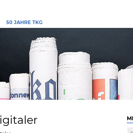
E
50 JAHRE TKG
igitaler
M