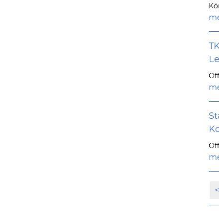
Kö
me
TK
Le
Off
me
St
Ko
Off
me