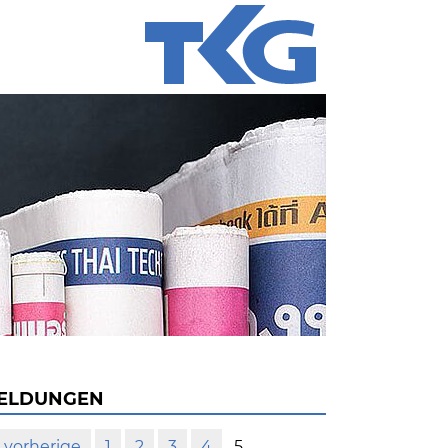
ELDUNGEN
vorherige
1
2
3
4
5