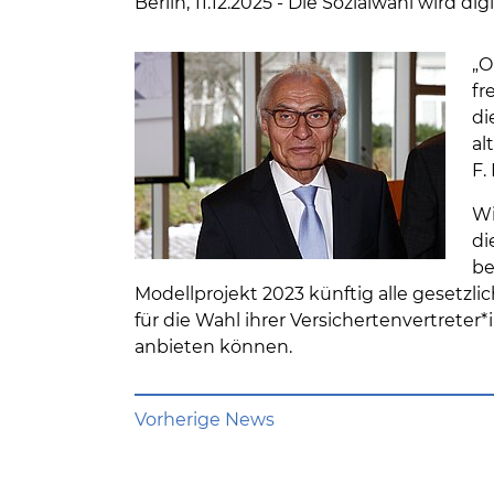
Berlin, 11.12.2025 - Die Sozialwahl wird digi
„O
fr
di
al
F.
Wi
di
be
Modellprojekt 2023 künftig alle gesetzl
für die Wahl ihrer Versichertenvertrete
anbieten können.
Vorherige News