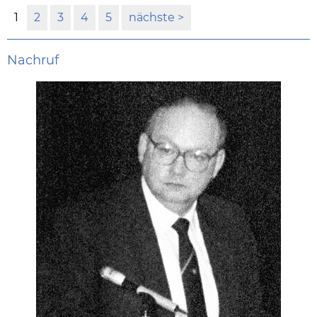
1
2
3
4
5
nächste
Nachruf