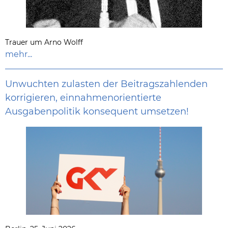
Trauer um Arno Wolff
mehr...
Unwuchten zulasten der Beitragszahlenden
korrigieren, einnahmenorientierte
Ausgabenpolitik konsequent umsetzen!