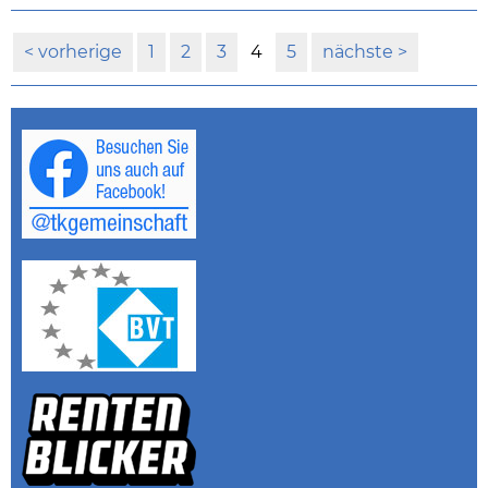
vorherige
1
2
3
4
5
nächste