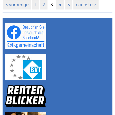
vorherige
1
2
3
4
5
nächste