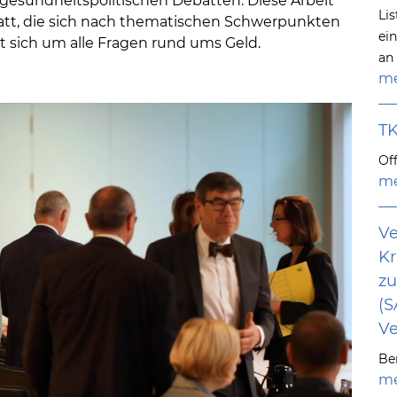
 gesundheitspolitischen Debatten. Diese Arbeit
Li
att, die sich nach thematischen Schwerpunkten
ei
sich um alle Fragen rund ums Geld.
an
me
TK
Of
me
Ve
K
zu
(S
Ve
Ber
me