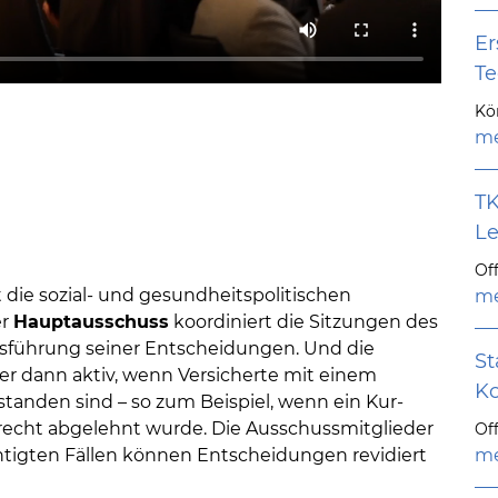
Er
Te
Kö
me
TK
Le
Off
 die sozial- und gesundheitspolitischen
me
er
Hauptausschuss
koordiniert die Sitzungen des
sführung seiner Entscheidungen. Und die
St
 dann aktiv, wenn Versicherte mit einem
Ko
tanden sind – so zum Beispiel, wenn ein Kur-
nrecht abgelehnt wurde. Die Ausschussmitglieder
Off
tigten Fällen können Entscheidungen revidiert
me