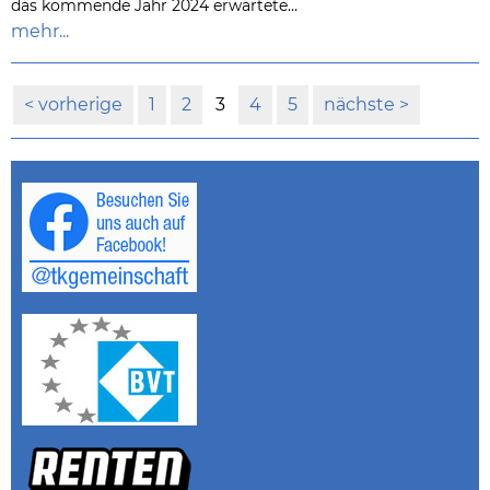
das kommende Jahr 2024 erwartete…
mehr...
vorherige
1
2
3
4
5
nächste